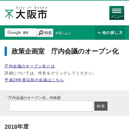
メニュー
検索
他の探し方
検索ヘルプ
政策企画室 庁内会議のオープン化
庁内会議のオープン化とは
詳細については、件名をクリックしてください。
平成28年度以前の会議はこちら
「庁内会議のオープン化」内検索
2018年度