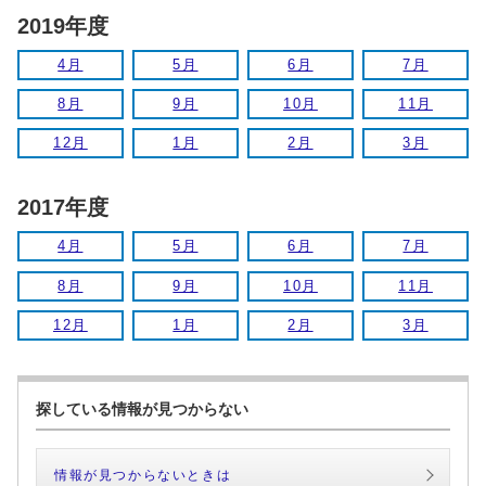
2019年度
4月
5月
6月
7月
8月
9月
10月
11月
12月
1月
2月
3月
2017年度
4月
5月
6月
7月
8月
9月
10月
11月
12月
1月
2月
3月
探している情報が見つからない
情報が見つからないときは