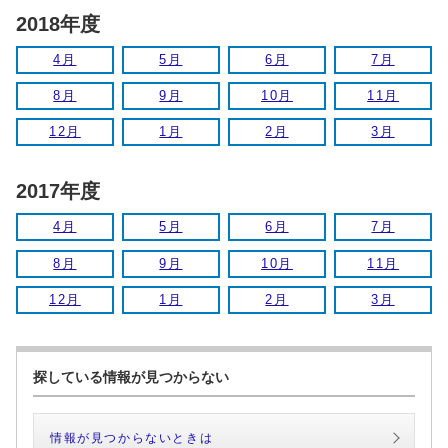
2018年度
4月
5月
6月
7月
8月
9月
10月
11月
12月
1月
2月
3月
2017年度
4月
5月
6月
7月
8月
9月
10月
11月
12月
1月
2月
3月
探している情報が見つからない
情報が見つからないときは