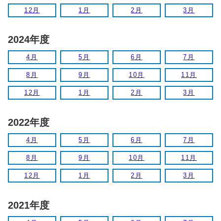
12月
1月
2月
3月
2024年度
4月
5月
6月
7月
8月
9月
10月
11月
12月
1月
2月
3月
2022年度
4月
5月
6月
7月
8月
9月
10月
11月
12月
1月
2月
3月
2021年度