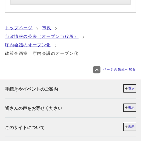
トップページ
市政
市政情報の公表（オープン市役所）
庁内会議のオープン化
政策企画室 庁内会議のオープン化
ページの先頭へ戻る
手続きやイベントのご案内
表示
皆さんの声をお寄せください
表示
このサイトについて
表示