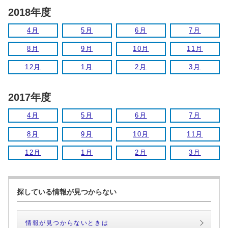
2018年度
4月
5月
6月
7月
8月
9月
10月
11月
12月
1月
2月
3月
2017年度
4月
5月
6月
7月
8月
9月
10月
11月
12月
1月
2月
3月
探している情報が見つからない
情報が見つからないときは