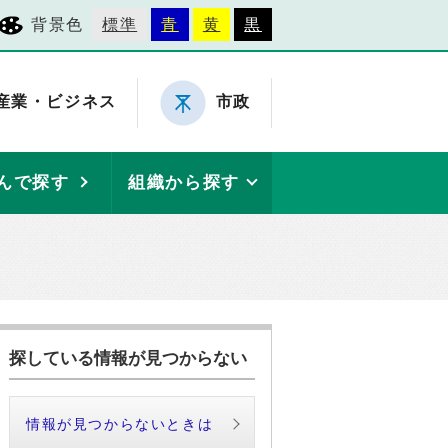
背景色
標準
青
黄
黒
産業・ビジネス
市政
んで探す
組織から探す
探している情報が見つからない
情報が見つからないときは