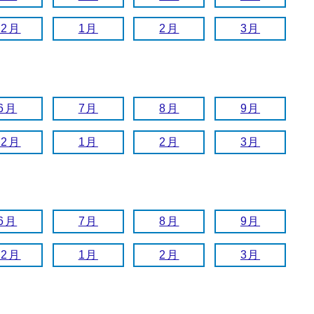
12月
1月
2月
3月
6月
7月
8月
9月
12月
1月
2月
3月
6月
7月
8月
9月
12月
1月
2月
3月