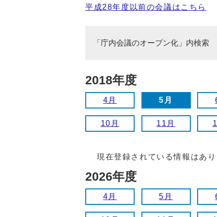
平成28年度以前の会議はこちら
「庁内会議のオープン化」内検索
2018年度
4月
5月
10月
11月
現在登録されている情報はあり
2026年度
4月
5月