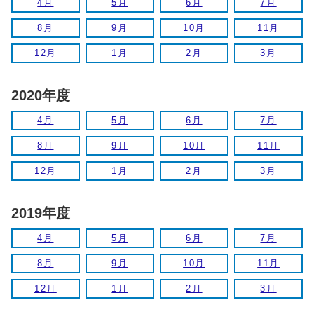
4月
5月
6月
7月
8月
9月
10月
11月
12月
1月
2月
3月
2020年度
4月
5月
6月
7月
8月
9月
10月
11月
12月
1月
2月
3月
2019年度
4月
5月
6月
7月
8月
9月
10月
11月
12月
1月
2月
3月