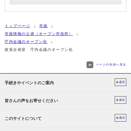
トップページ
市政
市政情報の公表（オープン市役所）
庁内会議のオープン化
政策企画室 庁内会議のオープン化
ページの先頭へ戻る
手続きやイベントのご案内
表示
皆さんの声をお寄せください
表示
このサイトについて
表示