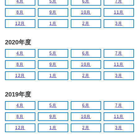
4月
5月
6月
7月
8月
9月
10月
11月
12月
1月
2月
3月
2020年度
4月
5月
6月
7月
8月
9月
10月
11月
12月
1月
2月
3月
2019年度
4月
5月
6月
7月
8月
9月
10月
11月
12月
1月
2月
3月