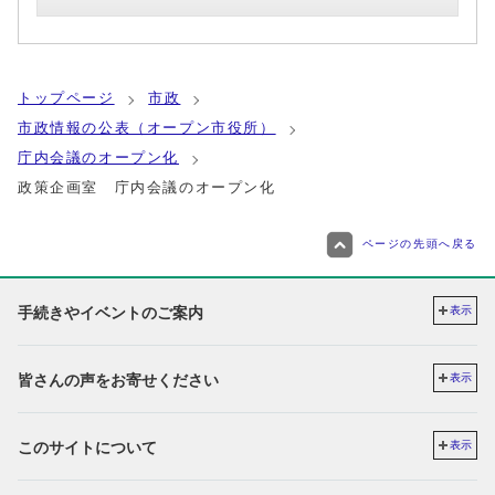
トップページ
市政
市政情報の公表（オープン市役所）
庁内会議のオープン化
政策企画室 庁内会議のオープン化
ページの先頭へ戻る
手続きやイベントのご案内
表示
皆さんの声をお寄せください
表示
このサイトについて
表示