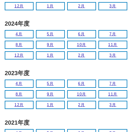
12月
1月
2月
3月
2024年度
4月
5月
6月
7月
8月
9月
10月
11月
12月
1月
2月
3月
2023年度
4月
5月
6月
7月
8月
9月
10月
11月
12月
1月
2月
3月
2021年度