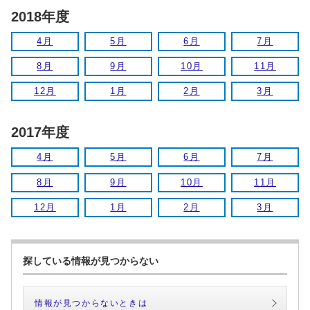
2018年度
4月
5月
6月
7月
8月
9月
10月
11月
12月
1月
2月
3月
2017年度
4月
5月
6月
7月
8月
9月
10月
11月
12月
1月
2月
3月
探している情報が見つからない
情報が見つからないときは