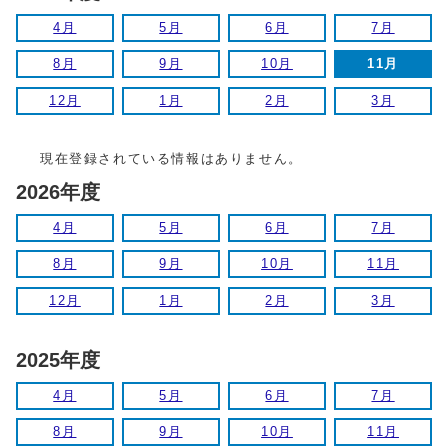
4月
5月
6月
7月
8月
9月
10月
11月
12月
1月
2月
3月
現在登録されている情報はありません。
2026年度
4月
5月
6月
7月
8月
9月
10月
11月
12月
1月
2月
3月
2025年度
4月
5月
6月
7月
8月
9月
10月
11月