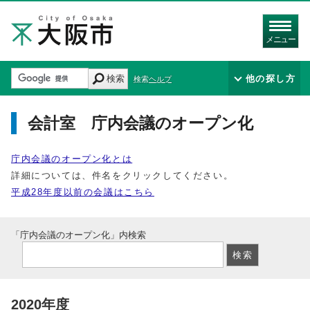
メニュー
検索
他の探し方
検索ヘルプ
会計室 庁内会議のオープン化
庁内会議のオープン化とは
詳細については、件名をクリックしてください。
平成28年度以前の会議はこちら
「庁内会議のオープン化」内検索
2020年度