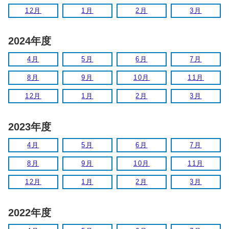
12月
1月
2月
3月
2024年度
4月
5月
6月
7月
8月
9月
10月
11月
12月
1月
2月
3月
2023年度
4月
5月
6月
7月
8月
9月
10月
11月
12月
1月
2月
3月
2022年度