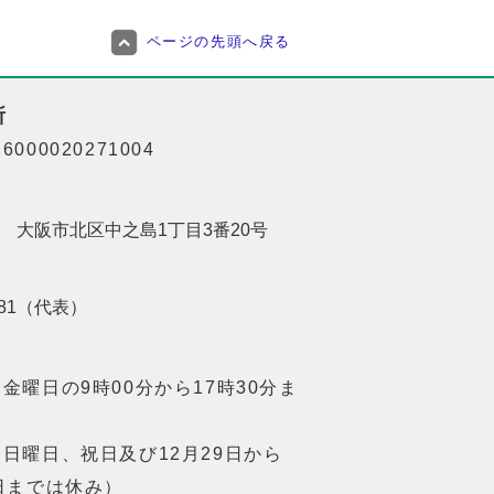
ページの先頭へ戻る
所
000020271004
201 大阪市北区中之島1丁目3番20号
8181（代表）
金曜日の9時00分から17時30分ま
日曜日、祝日及び12月29日から
日までは休み）