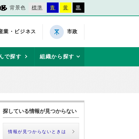
背景色
標準
青
黄
黒
産業・ビジネス
市政
んで探す
組織から探す
探している情報が見つからない
情報が見つからないときは