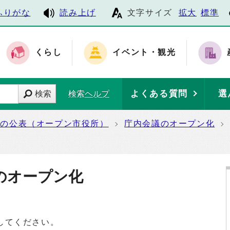
ふりがな
読み上げ
文字サイズ
拡大
標準
くらし
イベント・観光
よくある質問
選
検索
検索ヘルプ
報の公表（オープン市役所）
庁内会議のオープン化
のオープン化
してください。