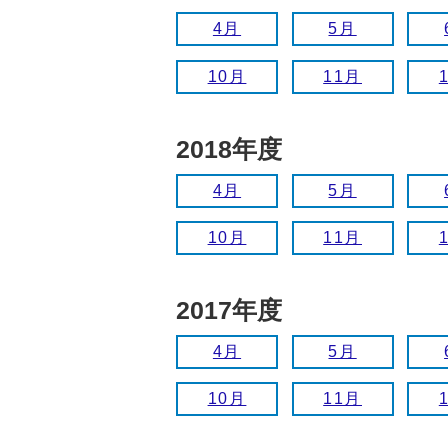
4月
5月
10月
11月
2018年度
4月
5月
10月
11月
2017年度
4月
5月
10月
11月