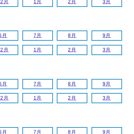
12月
1月
2月
3月
6月
7月
8月
9月
12月
1月
2月
3月
6月
7月
8月
9月
12月
1月
2月
3月
6月
7月
8月
9月