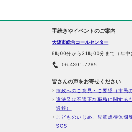
手続きやイベントのご案内
大阪市総合コールセンター
8時00分から21時00分まで（年
06-4301-7285
皆さんの声をお寄せください
市政へのご意見・ご要望（市民
違法又は不適正な職務に関する
通報）
こどものいじめ、児童虐待体罰
SOS