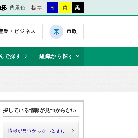
背景色
標準
青
黄
黒
産業・ビジネス
市政
んで探す
組織から探す
探している情報が見つからない
情報が見つからないときは