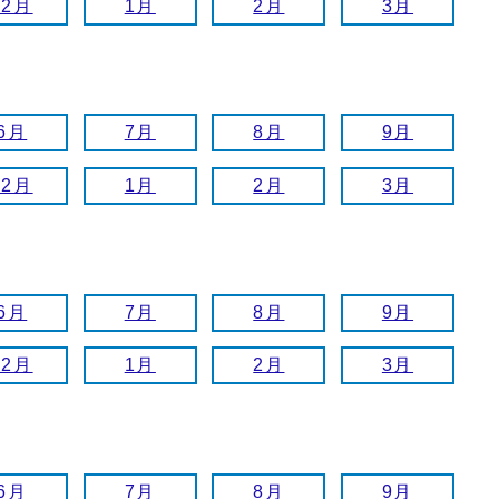
12月
1月
2月
3月
6月
7月
8月
9月
12月
1月
2月
3月
6月
7月
8月
9月
12月
1月
2月
3月
6月
7月
8月
9月