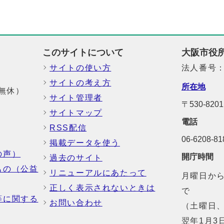
このサイトについて
大阪市役
サイトの使い方
法人番号：6
サイトの考え方
所在地
中無休）
サイト管理者
〒530-8
サイトマップ
電話
RSS配信
06-6208-
掲載データを使う
の声）
開庁時間
過去のサイト
もの（公益
リニューアルにあたって
月曜日から
正しく表示されないときは
で
等に関する
お問い合わせ
（土曜日、
翌年1月3