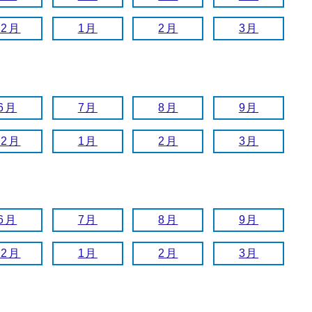
12月
1月
2月
3月
6月
7月
8月
9月
12月
1月
2月
3月
6月
7月
8月
9月
12月
1月
2月
3月