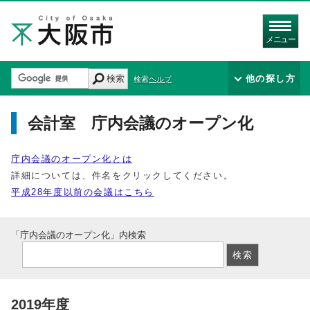
メニュー
検索
他の探し方
検索ヘルプ
会計室 庁内会議のオープン化
庁内会議のオープン化とは
詳細については、件名をクリックしてください。
平成28年度以前の会議はこちら
「庁内会議のオープン化」内検索
2019年度