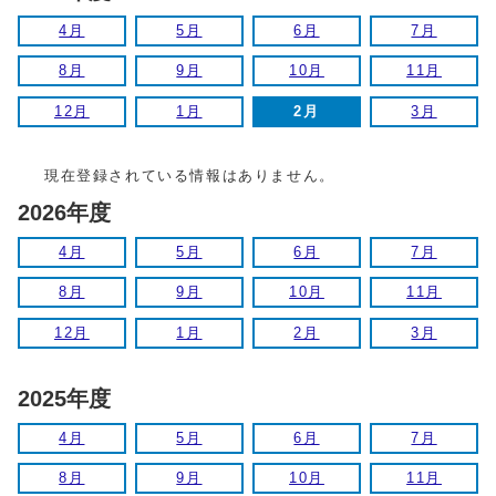
4月
5月
6月
7月
8月
9月
10月
11月
12月
1月
2月
3月
現在登録されている情報はありません。
2026年度
4月
5月
6月
7月
8月
9月
10月
11月
12月
1月
2月
3月
2025年度
4月
5月
6月
7月
8月
9月
10月
11月