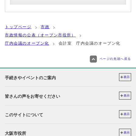
トップページ
市政
市政情報の公表（オープン市役所）
庁内会議のオープン化
会計室 庁内会議のオープン化
ページの先頭へ戻る
手続きやイベントのご案内
表示
皆さんの声をお寄せください
表示
このサイトについて
表示
大阪市役所
表示