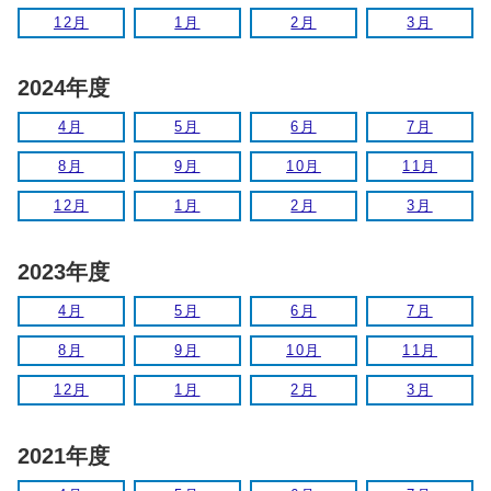
12月
1月
2月
3月
2024年度
4月
5月
6月
7月
8月
9月
10月
11月
12月
1月
2月
3月
2023年度
4月
5月
6月
7月
8月
9月
10月
11月
12月
1月
2月
3月
2021年度