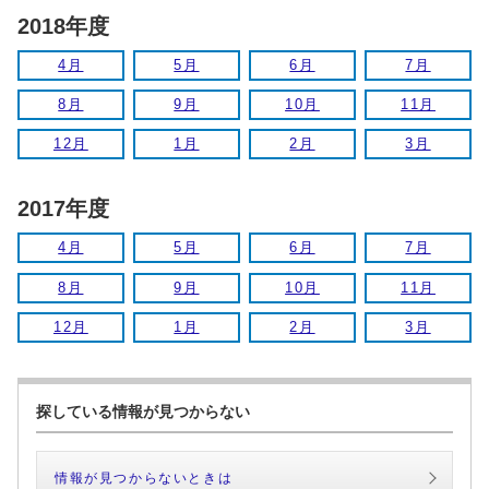
2018年度
4月
5月
6月
7月
8月
9月
10月
11月
12月
1月
2月
3月
2017年度
4月
5月
6月
7月
8月
9月
10月
11月
12月
1月
2月
3月
探している情報が見つからない
情報が見つからないときは