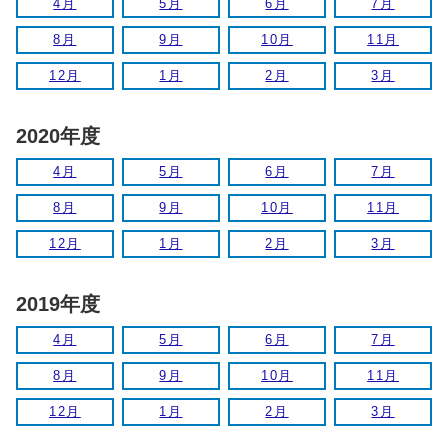
4月
5月
6月
7月
8月
9月
10月
11月
12月
1月
2月
3月
2020年度
4月
5月
6月
7月
8月
9月
10月
11月
12月
1月
2月
3月
2019年度
4月
5月
6月
7月
8月
9月
10月
11月
12月
1月
2月
3月