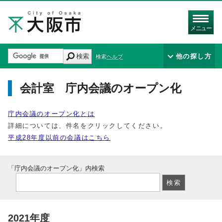
メニュー
検索
他の探し方
検索ヘルプ
会計室 庁内会議のオープン化
庁内会議のオープン化とは
詳細については、件名をクリックしてください。
平成28年度以前の会議はこちら
「庁内会議のオープン化」内検索
2021年度