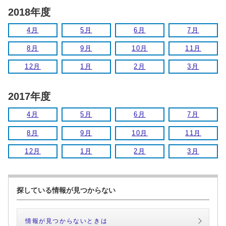
2018年度
4月
5月
6月
7月
8月
9月
10月
11月
12月
1月
2月
3月
2017年度
4月
5月
6月
7月
8月
9月
10月
11月
12月
1月
2月
3月
探している情報が見つからない
情報が見つからないときは