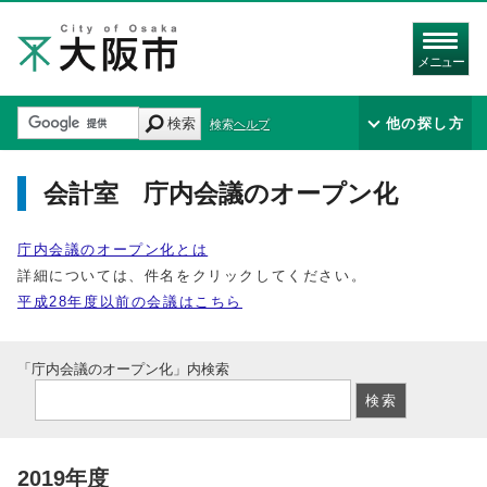
メニュー
検索
他の探し方
検索ヘルプ
会計室 庁内会議のオープン化
庁内会議のオープン化とは
詳細については、件名をクリックしてください。
平成28年度以前の会議はこちら
「庁内会議のオープン化」内検索
2019年度