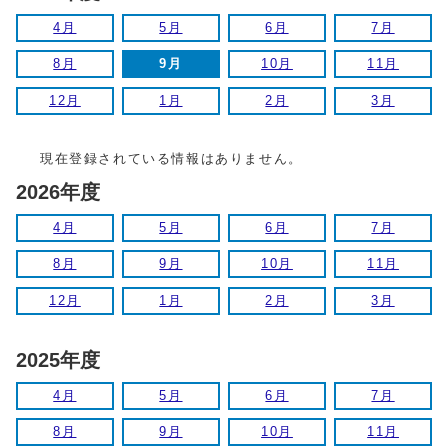
4月
5月
6月
7月
8月
9月
10月
11月
12月
1月
2月
3月
現在登録されている情報はありません。
2026年度
4月
5月
6月
7月
8月
9月
10月
11月
12月
1月
2月
3月
2025年度
4月
5月
6月
7月
8月
9月
10月
11月