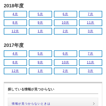
2018年度
4月
5月
6月
7月
8月
9月
10月
11月
12月
1月
2月
3月
2017年度
4月
5月
6月
7月
8月
9月
10月
11月
12月
1月
2月
3月
探している情報が見つからない
情報が見つからないときは