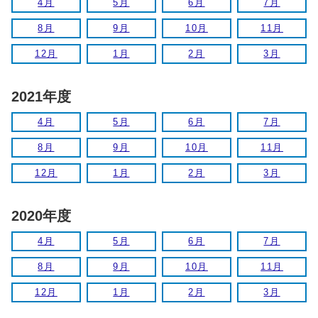
4月
5月
6月
7月
8月
9月
10月
11月
12月
1月
2月
3月
2021年度
4月
5月
6月
7月
8月
9月
10月
11月
12月
1月
2月
3月
2020年度
4月
5月
6月
7月
8月
9月
10月
11月
12月
1月
2月
3月