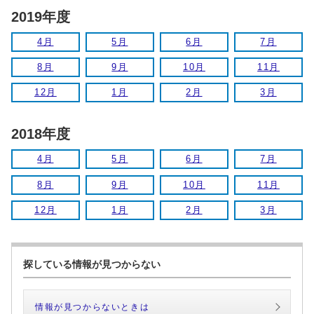
2019年度
4月
5月
6月
7月
8月
9月
10月
11月
12月
1月
2月
3月
2018年度
4月
5月
6月
7月
8月
9月
10月
11月
12月
1月
2月
3月
探している情報が見つからない
情報が見つからないときは