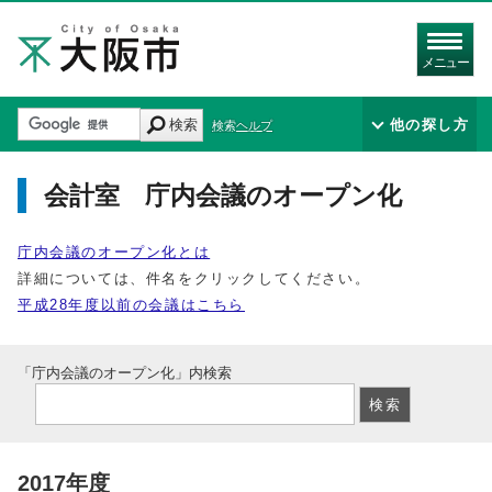
メニュー
検索
他の探し方
検索ヘルプ
会計室 庁内会議のオープン化
庁内会議のオープン化とは
詳細については、件名をクリックしてください。
平成28年度以前の会議はこちら
「庁内会議のオープン化」内検索
2017年度