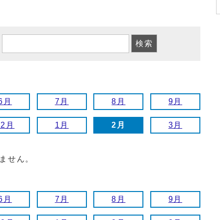
6月
7月
8月
9月
12月
1月
2月
3月
ません。
6月
7月
8月
9月