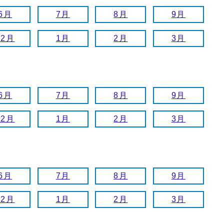
6月
7月
8月
9月
12月
1月
2月
3月
6月
7月
8月
9月
12月
1月
2月
3月
6月
7月
8月
9月
12月
1月
2月
3月