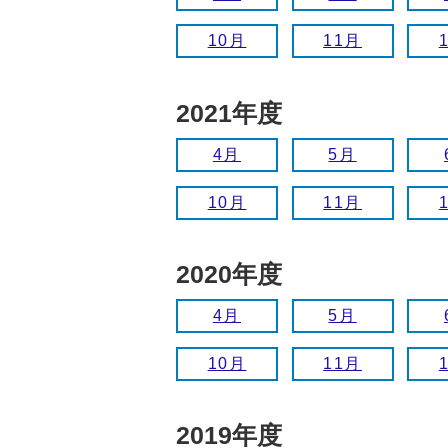
10月
11月
2021年度
4月
5月
10月
11月
2020年度
4月
5月
10月
11月
2019年度