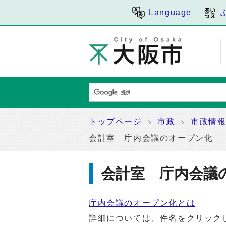
Language
トップページ
市政
市政情
会計室 庁内会議のオープン化
会計室 庁内会議
庁内会議のオープン化とは
詳細については、件名をクリック