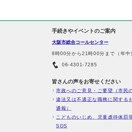
手続きやイベントのご案内
大阪市総合コールセンター
8時00分から21時00分まで（年
06-4301-7285
皆さんの声をお寄せください
市政へのご意見・ご要望（市民
違法又は不適正な職務に関する
通報）
こどものいじめ、児童虐待体罰
SOS