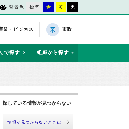
背景色
標準
青
黄
黒
産業・ビジネス
市政
んで探す
組織から探す
探している情報が見つからない
情報が見つからないときは