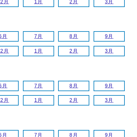
12月
1月
2月
3月
6月
7月
8月
9月
12月
1月
2月
3月
6月
7月
8月
9月
12月
1月
2月
3月
6月
7月
8月
9月