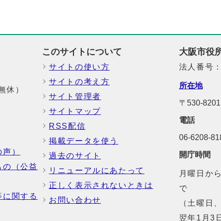
このサイトについて
大阪市役
サイトの使い方
法人番号：6
サイトの考え方
所在地
中無休）
サイト管理者
〒530-8
サイトマップ
電話
RSS配信
06-6208-
掲載データを使う
の声）
開庁時間
過去のサイト
もの（公益
リニューアルにあたって
月曜日から
正しく表示されないときは
で
等に関する
お問い合わせ
（土曜日、
翌年1月3