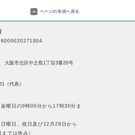
ページの先頭へ戻る
所
000020271004
201 大阪市北区中之島1丁目3番20号
8181（代表）
金曜日の9時00分から17時30分ま
日曜日、祝日及び12月29日から
日までは休み）