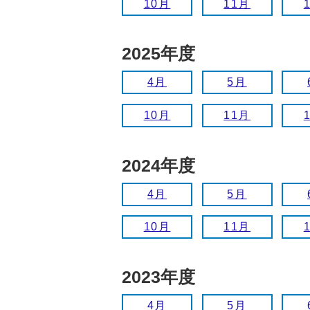
10月
11月
2025年度
4月
5月
10月
11月
2024年度
4月
5月
10月
11月
2023年度
4月
5月