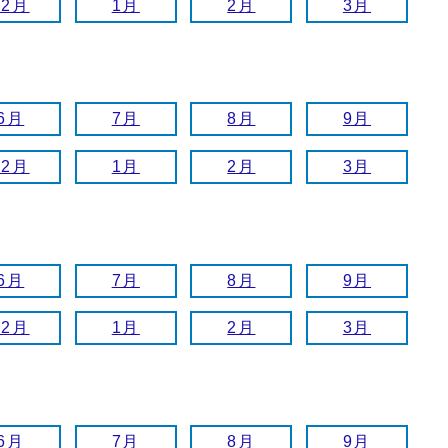
12月
1月
2月
3月
6月
7月
8月
9月
12月
1月
2月
3月
6月
7月
8月
9月
12月
1月
2月
3月
6月
7月
8月
9月