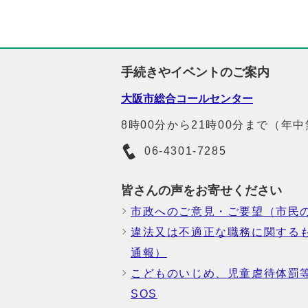
手続きやイベントのご案内
大阪市総合コールセンター
8時00分から21時00分まで（年
06-4301-7285
皆さんの声をお寄せください
市政へのご意見・ご要望（市民
違法又は不適正な職務に関する
通報）
こどものいじめ、児童虐待体罰
SOS