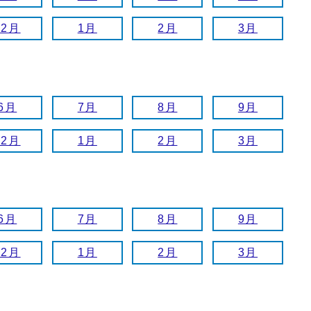
12月
1月
2月
3月
6月
7月
8月
9月
12月
1月
2月
3月
6月
7月
8月
9月
12月
1月
2月
3月