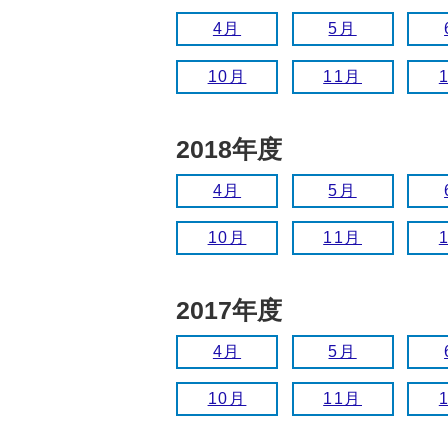
4月
5月
10月
11月
2018年度
4月
5月
10月
11月
2017年度
4月
5月
10月
11月