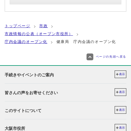
トップページ
市政
市政情報の公表（オープン市役所）
庁内会議のオープン化
健康局 庁内会議のオープン化
ページの先頭へ戻る
手続きやイベントのご案内
表示
皆さんの声をお寄せください
表示
このサイトについて
表示
大阪市役所
表示