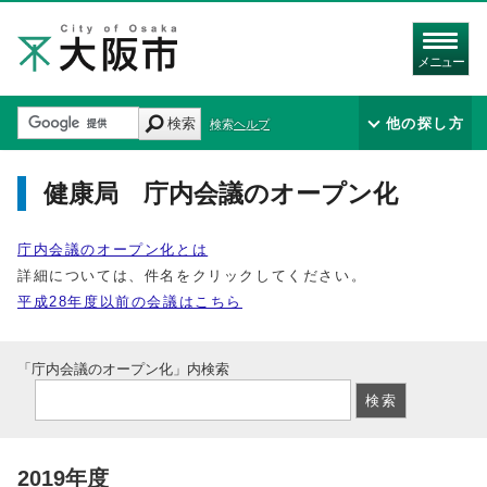
メニュー
検索
他の探し方
検索ヘルプ
健康局 庁内会議のオープン化
庁内会議のオープン化とは
詳細については、件名をクリックしてください。
平成28年度以前の会議はこちら
「庁内会議のオープン化」内検索
2019年度