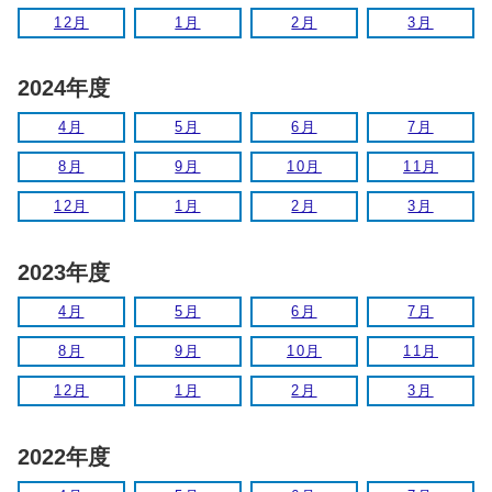
12月
1月
2月
3月
2024年度
4月
5月
6月
7月
8月
9月
10月
11月
12月
1月
2月
3月
2023年度
4月
5月
6月
7月
8月
9月
10月
11月
12月
1月
2月
3月
2022年度