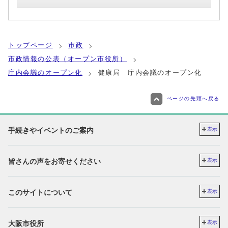
トップページ
市政
市政情報の公表（オープン市役所）
庁内会議のオープン化
健康局 庁内会議のオープン化
ページの先頭へ戻る
手続きやイベントのご案内
表示
皆さんの声をお寄せください
表示
このサイトについて
表示
大阪市役所
表示