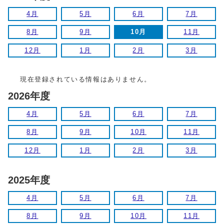
4月
5月
6月
7月
8月
9月
10月
11月
12月
1月
2月
3月
現在登録されている情報はありません。
2026年度
4月
5月
6月
7月
8月
9月
10月
11月
12月
1月
2月
3月
2025年度
4月
5月
6月
7月
8月
9月
10月
11月