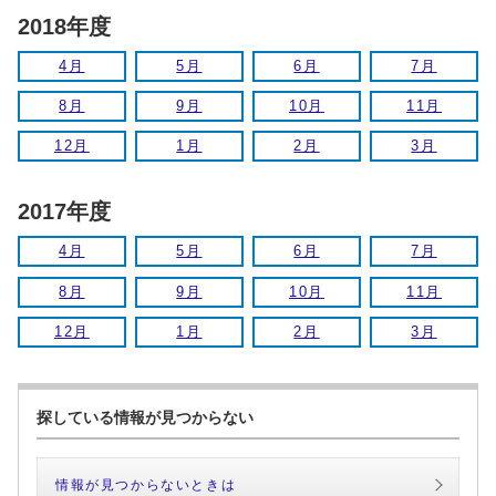
2018年度
4月
5月
6月
7月
8月
9月
10月
11月
12月
1月
2月
3月
2017年度
4月
5月
6月
7月
8月
9月
10月
11月
12月
1月
2月
3月
探している情報が見つからない
情報が見つからないときは