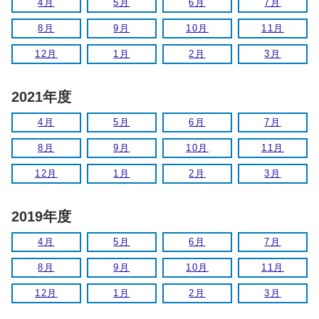
4月
5月
6月
7月
8月
9月
10月
11月
12月
1月
2月
3月
2021年度
4月
5月
6月
7月
8月
9月
10月
11月
12月
1月
2月
3月
2019年度
4月
5月
6月
7月
8月
9月
10月
11月
12月
1月
2月
3月