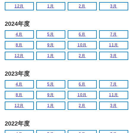
12月
1月
2月
3月
2024年度
4月
5月
6月
7月
8月
9月
10月
11月
12月
1月
2月
3月
2023年度
4月
5月
6月
7月
8月
9月
10月
11月
12月
1月
2月
3月
2022年度