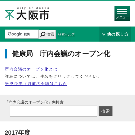
メニュー
検索
他の探し方
検索ヘルプ
健康局 庁内会議のオープン化
庁内会議のオープン化とは
詳細については、件名をクリックしてください。
平成28年度以前の会議はこちら
「庁内会議のオープン化」内検索
2017年度