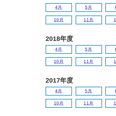
4月
5月
10月
11月
2018年度
4月
5月
10月
11月
2017年度
4月
5月
10月
11月