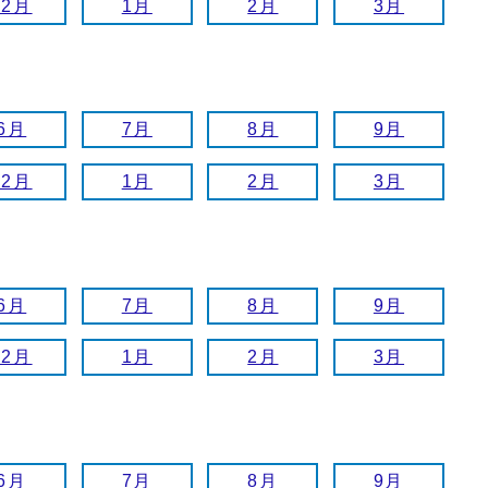
12月
1月
2月
3月
6月
7月
8月
9月
12月
1月
2月
3月
6月
7月
8月
9月
12月
1月
2月
3月
6月
7月
8月
9月