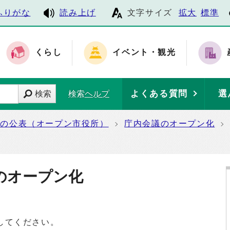
ふりがな
読み上げ
文字サイズ
拡大
標準
くらし
イベント・観光
よくある質問
選
検索
検索ヘルプ
報の公表（オープン市役所）
庁内会議のオープン化
のオープン化
してください。