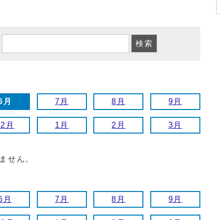
6月
7月
8月
9月
12月
1月
2月
3月
ません。
6月
7月
8月
9月