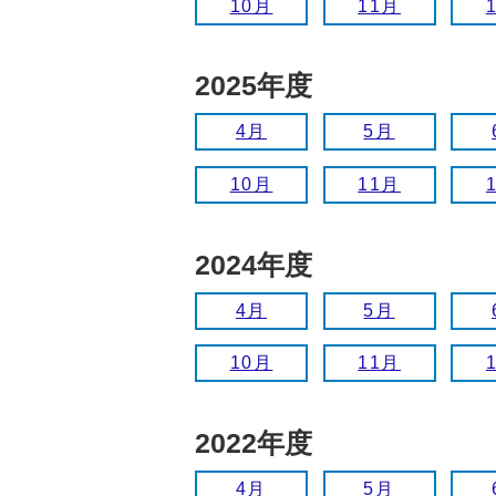
10月
11月
2025年度
4月
5月
10月
11月
2024年度
4月
5月
10月
11月
2022年度
4月
5月