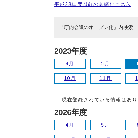
平成28年度以前の会議はこちら
「庁内会議のオープン化」内検索
2023年度
4月
5月
10月
11月
現在登録されている情報はあり
2026年度
4月
5月