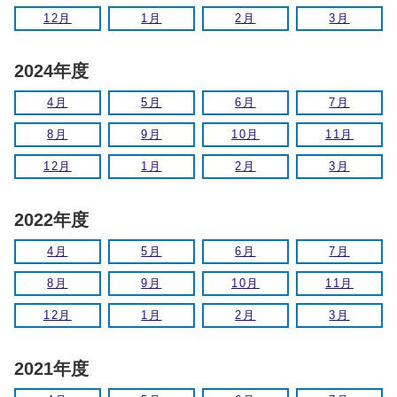
12月
1月
2月
3月
2024年度
4月
5月
6月
7月
8月
9月
10月
11月
12月
1月
2月
3月
2022年度
4月
5月
6月
7月
8月
9月
10月
11月
12月
1月
2月
3月
2021年度