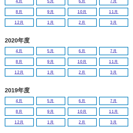
4月
5月
6月
7月
8月
9月
10月
11月
12月
1月
2月
3月
2020年度
4月
5月
6月
7月
8月
9月
10月
11月
12月
1月
2月
3月
2019年度
4月
5月
6月
7月
8月
9月
10月
11月
12月
1月
2月
3月