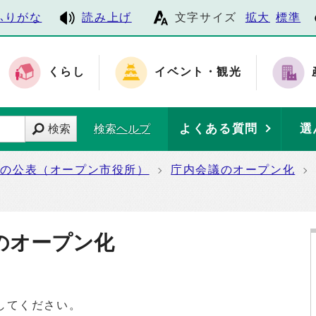
ふりがな
読み上げ
文字サイズ
拡大
標準
くらし
イベント・観光
よくある質問
選
検索
検索ヘルプ
報の公表（オープン市役所）
庁内会議のオープン化
のオープン化
してください。