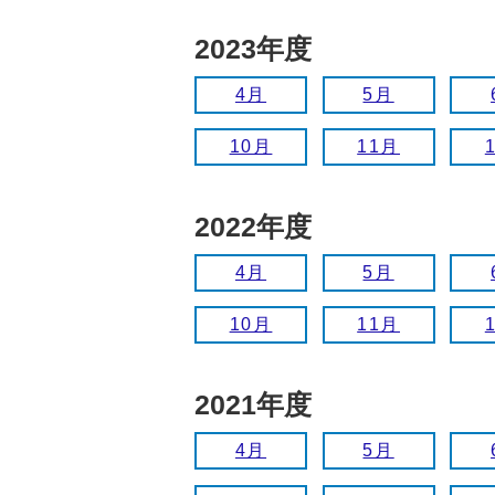
2023年度
4月
5月
10月
11月
2022年度
4月
5月
10月
11月
2021年度
4月
5月