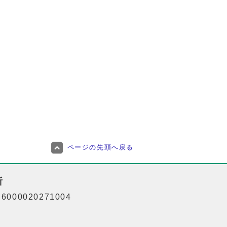
ページの先頭へ戻る
所
000020271004