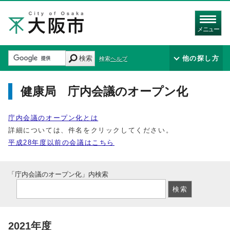
メニュー
検索
他の探し方
検索ヘルプ
健康局 庁内会議のオープン化
庁内会議のオープン化とは
詳細については、件名をクリックしてください。
平成28年度以前の会議はこちら
「庁内会議のオープン化」内検索
2021年度