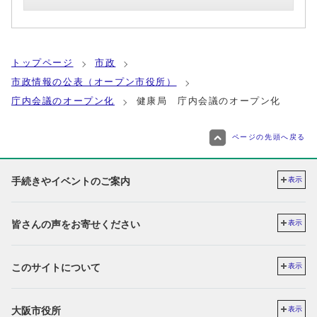
トップページ
市政
市政情報の公表（オープン市役所）
庁内会議のオープン化
健康局 庁内会議のオープン化
ページの先頭へ戻る
手続きやイベントのご案内
表示
皆さんの声をお寄せください
表示
このサイトについて
表示
大阪市役所
表示