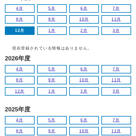
4月
5月
6月
7月
8月
9月
10月
11月
12月
1月
2月
3月
現在登録されている情報はありません。
2026年度
4月
5月
6月
7月
8月
9月
10月
11月
12月
1月
2月
3月
2025年度
4月
5月
6月
7月
8月
9月
10月
11月