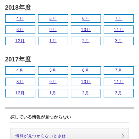
2018年度
4月
5月
6月
7月
8月
9月
10月
11月
12月
1月
2月
3月
2017年度
4月
5月
6月
7月
8月
9月
10月
11月
12月
1月
2月
3月
探している情報が見つからない
情報が見つからないときは