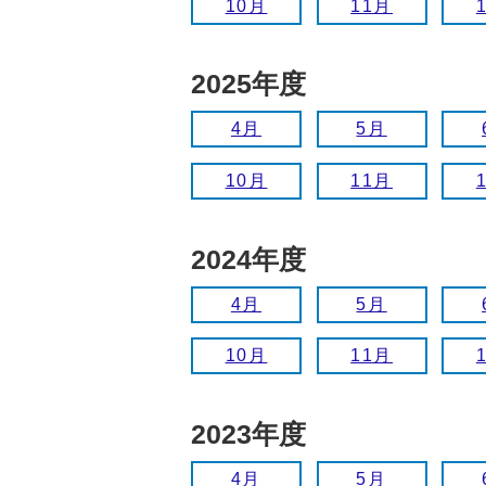
10月
11月
2025年度
4月
5月
10月
11月
2024年度
4月
5月
10月
11月
2023年度
4月
5月