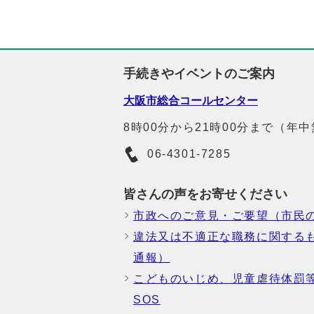
手続きやイベントのご案内
大阪市総合コールセンター
8時00分から21時00分まで（年
06-4301-7285
皆さんの声をお寄せください
市政へのご意見・ご要望（市民
違法又は不適正な職務に関する
通報）
こどものいじめ、児童虐待体罰
SOS