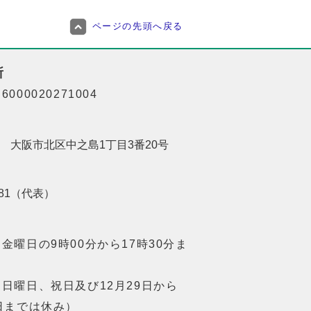
ページの先頭へ戻る
所
000020271004
201 大阪市北区中之島1丁目3番20号
8181（代表）
金曜日の9時00分から17時30分ま
日曜日、祝日及び12月29日から
日までは休み）