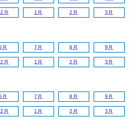
12月
1月
2月
3月
6月
7月
8月
9月
12月
1月
2月
3月
6月
7月
8月
9月
12月
1月
2月
3月