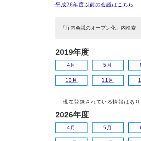
平成28年度以前の会議はこちら
「庁内会議のオープン化」内検索
2019年度
4月
5月
10月
11月
現在登録されている情報はあり
2026年度
4月
5月