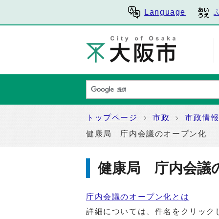
Language
トップページ
市政
市政情
健康局 庁内会議のオープン化
健康局 庁内会議
庁内会議のオープン化とは
詳細については、件名をクリック