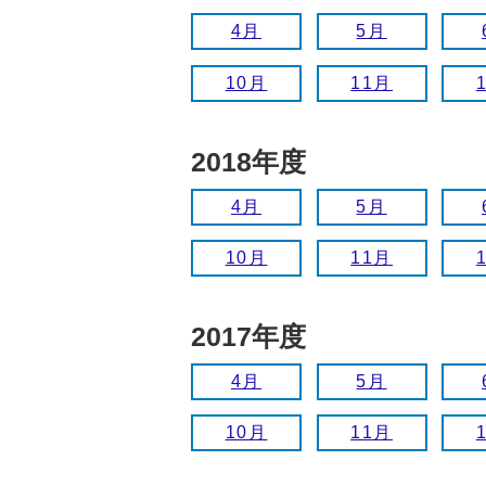
4月
5月
10月
11月
2018年度
4月
5月
10月
11月
2017年度
4月
5月
10月
11月