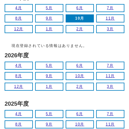
4月
5月
6月
7月
8月
9月
10月
11月
12月
1月
2月
3月
現在登録されている情報はありません。
2026年度
4月
5月
6月
7月
8月
9月
10月
11月
12月
1月
2月
3月
2025年度
4月
5月
6月
7月
8月
9月
10月
11月