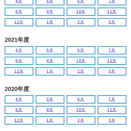
4月
5月
6月
7月
8月
9月
10月
11月
12月
1月
2月
3月
2021年度
4月
5月
6月
7月
8月
9月
10月
11月
12月
1月
2月
3月
2020年度
4月
5月
6月
7月
8月
9月
10月
11月
12月
1月
2月
3月