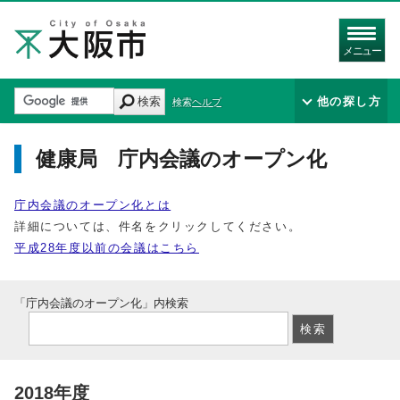
メニュー
検索
他の探し方
検索ヘルプ
健康局 庁内会議のオープン化
庁内会議のオープン化とは
詳細については、件名をクリックしてください。
平成28年度以前の会議はこちら
「庁内会議のオープン化」内検索
2018年度