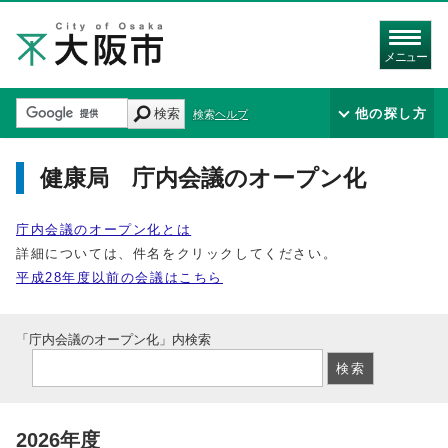
メニュー
検索
他の探し方
検索ヘルプ
健康局 庁内会議のオープン化
庁内会議のオープン化とは
詳細については、件名をクリックしてください。
平成28年度以前の会議はこちら
「庁内会議のオープン化」内検索
2026年度