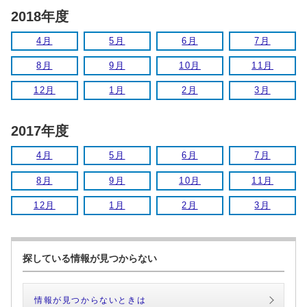
2018年度
4月
5月
6月
7月
8月
9月
10月
11月
12月
1月
2月
3月
2017年度
4月
5月
6月
7月
8月
9月
10月
11月
12月
1月
2月
3月
探している情報が見つからない
情報が見つからないときは