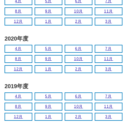
4月
5月
6月
7月
8月
9月
10月
11月
12月
1月
2月
3月
2020年度
4月
5月
6月
7月
8月
9月
10月
11月
12月
1月
2月
3月
2019年度
4月
5月
6月
7月
8月
9月
10月
11月
12月
1月
2月
3月