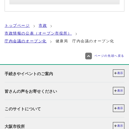
トップページ
市政
市政情報の公表（オープン市役所）
庁内会議のオープン化
健康局 庁内会議のオープン化
ページの先頭へ戻る
手続きやイベントのご案内
表示
皆さんの声をお寄せください
表示
このサイトについて
表示
大阪市役所
表示