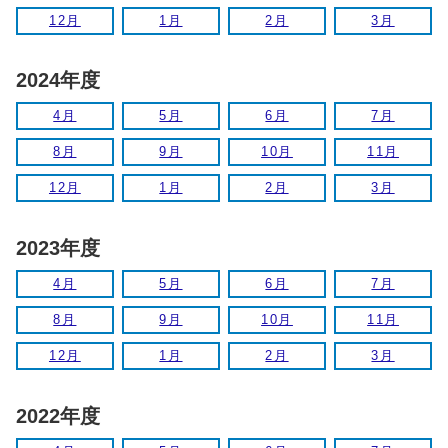
12月
1月
2月
3月
2024年度
4月
5月
6月
7月
8月
9月
10月
11月
12月
1月
2月
3月
2023年度
4月
5月
6月
7月
8月
9月
10月
11月
12月
1月
2月
3月
2022年度