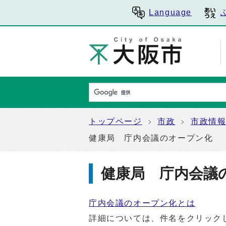
Language
トップページ
市政
市政情
健康局 庁内会議のオープン化
健康局 庁内会議
庁内会議のオープン化とは
詳細については、件名をクリック