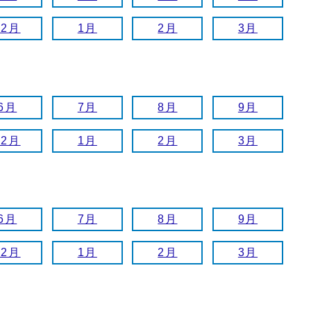
12月
1月
2月
3月
6月
7月
8月
9月
12月
1月
2月
3月
6月
7月
8月
9月
12月
1月
2月
3月