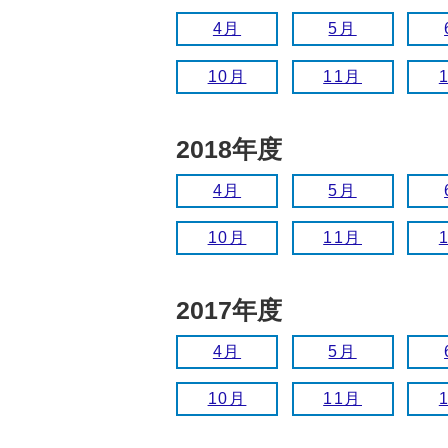
4月
5月
10月
11月
2018年度
4月
5月
10月
11月
2017年度
4月
5月
10月
11月