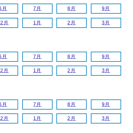
6月
7月
8月
9月
12月
1月
2月
3月
6月
7月
8月
9月
12月
1月
2月
3月
6月
7月
8月
9月
12月
1月
2月
3月