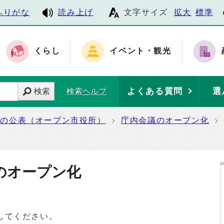
ふりがな
読み上げ
文字サイズ
拡大
標準
くらし
イベント・観光
よくある質問
選
検索
検索ヘルプ
報の公表（オープン市役所）
庁内会議のオープン化
のオープン化
してください。