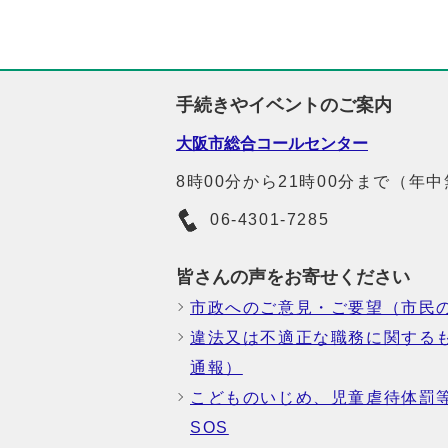
手続きやイベントのご案内
大阪市総合コールセンター
8時00分から21時00分まで（年
06-4301-7285
皆さんの声をお寄せください
市政へのご意見・ご要望（市民
違法又は不適正な職務に関する
通報）
こどものいじめ、児童虐待体罰
SOS