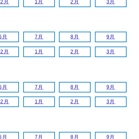
12月
1月
2月
3月
6月
7月
8月
9月
12月
1月
2月
3月
6月
7月
8月
9月
12月
1月
2月
3月
6月
7月
8月
9月