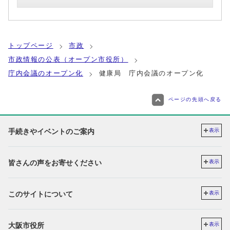
トップページ
市政
市政情報の公表（オープン市役所）
庁内会議のオープン化
健康局 庁内会議のオープン化
ページの先頭へ戻る
手続きやイベントのご案内
表示
皆さんの声をお寄せください
表示
このサイトについて
表示
大阪市役所
表示