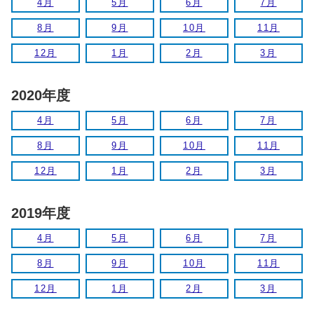
4月
5月
6月
7月
8月
9月
10月
11月
12月
1月
2月
3月
2020年度
4月
5月
6月
7月
8月
9月
10月
11月
12月
1月
2月
3月
2019年度
4月
5月
6月
7月
8月
9月
10月
11月
12月
1月
2月
3月