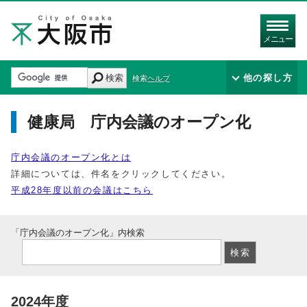
メニュー
検索
他の探し方
検索ヘルプ
健康局 庁内会議のオープン化
庁内会議のオープン化とは
詳細については、件名をクリックしてください。
平成28年度以前の会議はこちら
「庁内会議のオープン化」内検索
2024年度