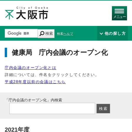
メニュー
検索
他の探し方
検索ヘルプ
健康局 庁内会議のオープン化
庁内会議のオープン化とは
詳細については、件名をクリックしてください。
平成28年度以前の会議はこちら
「庁内会議のオープン化」内検索
2021年度