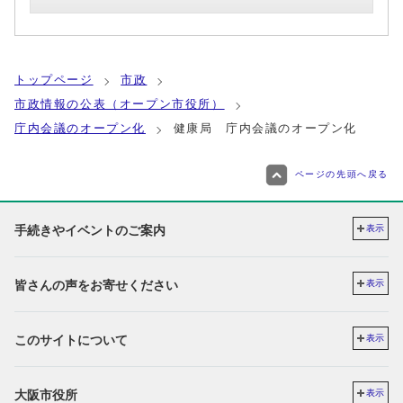
トップページ
市政
市政情報の公表（オープン市役所）
庁内会議のオープン化
健康局 庁内会議のオープン化
ページの先頭へ戻る
手続きやイベントのご案内
表示
皆さんの声をお寄せください
表示
このサイトについて
表示
大阪市役所
表示