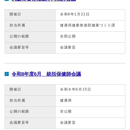
開催日
令和8年1月21日
担当所属
健康局健康推進部健康づくり課
公開の範囲
全部公開
会議要旨等
会議要旨
令和8年度6月 統括保健師会議
開催日
令和８年6月15日
担当所属
健康局
公開の範囲
非公開
会議要旨等
会議要旨