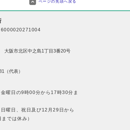
ページの先頭へ戻る
所
000020271004
201 大阪市北区中之島1丁目3番20号
8181（代表）
金曜日の9時00分から17時30分ま
日曜日、祝日及び12月29日から
日までは休み）