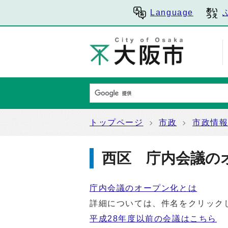
Language
トップページ
市政
市政情
西区 庁内会議の
庁内会議のオープン化とは
詳細については、件名をクリック
平成28年度以前の会議はこちら