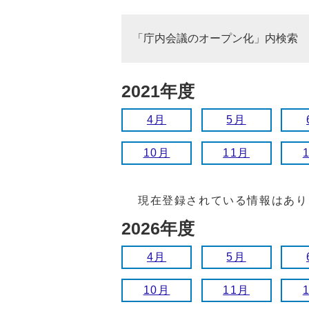
「庁内会議のオープン化」内検索
2021年度
4月
5月
10月
11月
現在登録されている情報はあり
2026年度
4月
5月
10月
11月