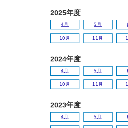
2025年度
4月
5月
10月
11月
2024年度
4月
5月
10月
11月
2023年度
4月
5月