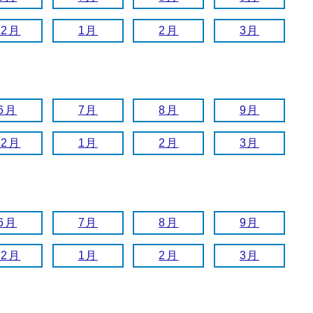
12月
1月
2月
3月
6月
7月
8月
9月
12月
1月
2月
3月
6月
7月
8月
9月
12月
1月
2月
3月