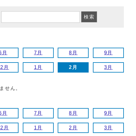
6月
7月
8月
9月
12月
1月
2月
3月
ません。
6月
7月
8月
9月
12月
1月
2月
3月