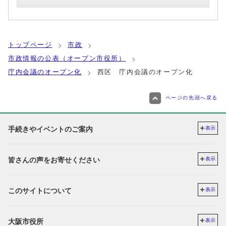
トップページ
市政
市政情報の公表（オープン市役所）
庁内会議のオープン化
西区 庁内会議のオープン化
ページの先頭へ戻る
手続きやイベントのご案内
表示
皆さんの声をお寄せください
表示
このサイトについて
表示
大阪市役所
表示