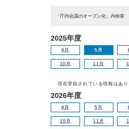
「庁内会議のオープン化」内検索
2025年度
4月
5月
10月
11月
現在登録されている情報はあり
2026年度
4月
5月
10月
11月