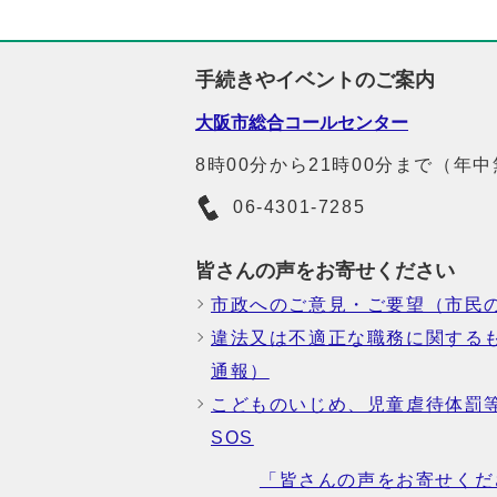
手続きやイベントのご案内
大阪市総合コールセンター
8時00分から21時00分まで（年
06-4301-7285
皆さんの声をお寄せください
市政へのご意見・ご要望（市民
違法又は不適正な職務に関する
通報）
こどものいじめ、児童虐待体罰
SOS
「皆さんの声をお寄せくだ