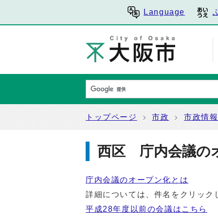
Language
トップページ
市政
市政情
西区 庁内会議の
庁内会議のオープン化とは
詳細については、件名をクリック
平成28年度以前の会議はこちら