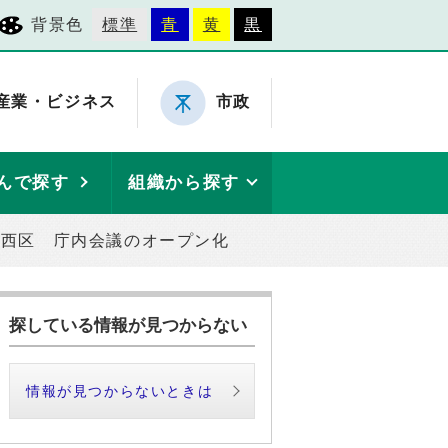
背景色
標準
青
黄
黒
産業・ビジネス
市政
んで探す
組織から探す
西区 庁内会議のオープン化
探している情報が見つからない
情報が見つからないときは