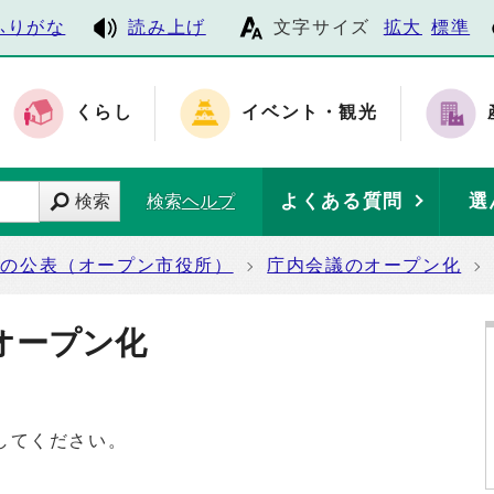
ふりがな
読み上げ
文字サイズ
拡大
標準
くらし
イベント・観光
よくある質問
選
検索
検索ヘルプ
報の公表（オープン市役所）
庁内会議のオープン化
オープン化
してください。