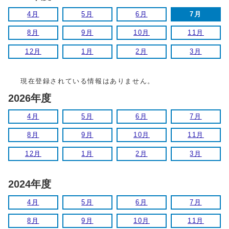
4月
5月
6月
7月
8月
9月
10月
11月
12月
1月
2月
3月
現在登録されている情報はありません。
2026年度
4月
5月
6月
7月
8月
9月
10月
11月
12月
1月
2月
3月
2024年度
4月
5月
6月
7月
8月
9月
10月
11月