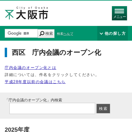
メニュー
検索
他の探し方
検索ヘルプ
西区 庁内会議のオープン化
庁内会議のオープン化とは
詳細については、件名をクリックしてください。
平成28年度以前の会議はこちら
「庁内会議のオープン化」内検索
2025年度