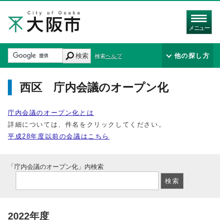
メニュー
検索
他の探し方
検索ヘルプ
西区 庁内会議のオープン化
庁内会議のオープン化とは
詳細については、件名をクリックしてください。
平成28年度以前の会議はこちら
「庁内会議のオープン化」内検索
2022年度