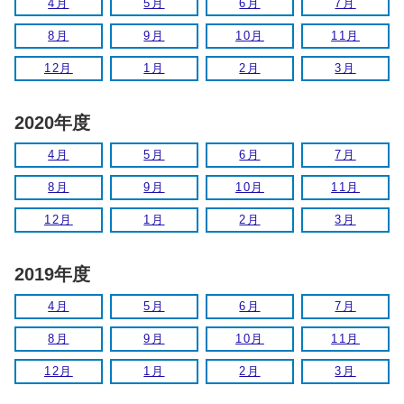
4月
5月
6月
7月
8月
9月
10月
11月
12月
1月
2月
3月
2020年度
4月
5月
6月
7月
8月
9月
10月
11月
12月
1月
2月
3月
2019年度
4月
5月
6月
7月
8月
9月
10月
11月
12月
1月
2月
3月