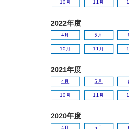
10月
11月
2022年度
4月
5月
10月
11月
2021年度
4月
5月
10月
11月
2020年度
4月
5月