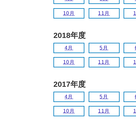
10月
11月
2018年度
4月
5月
10月
11月
2017年度
4月
5月
10月
11月