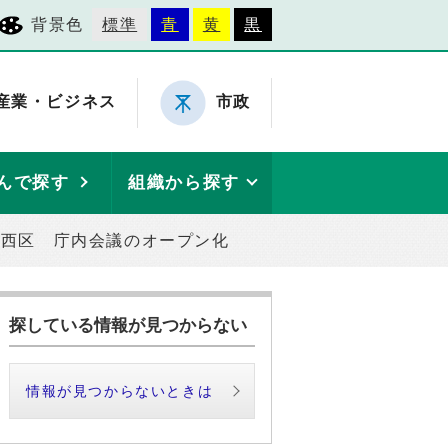
背景色
標準
青
黄
黒
産業・ビジネス
市政
んで探す
組織から探す
西区 庁内会議のオープン化
探している情報が見つからない
情報が見つからないときは