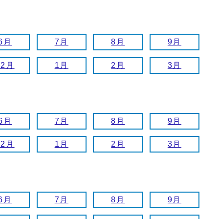
6月
7月
8月
9月
12月
1月
2月
3月
6月
7月
8月
9月
12月
1月
2月
3月
6月
7月
8月
9月