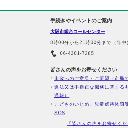
手続きやイベントのご案内
大阪市総合コールセンター
8時00分から21時00分まで（年
06-4301-7285
皆さんの声をお寄せください
市政へのご意見・ご要望（市民
違法又は不適正な職務に関する
通報）
こどものいじめ、児童虐待体罰
SOS
「皆さんの声をお寄せくだ