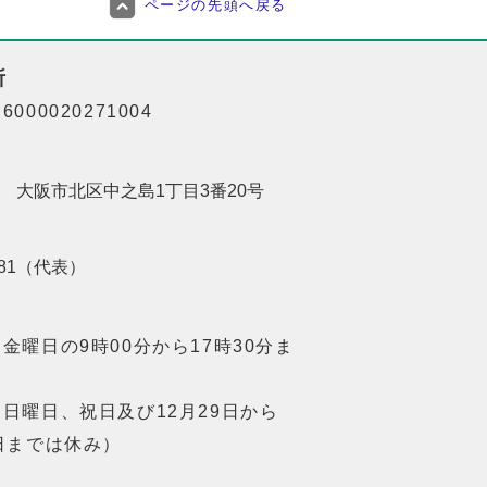
ページの先頭へ戻る
所
000020271004
201 大阪市北区中之島1丁目3番20号
8181（代表）
金曜日の9時00分から17時30分ま
日曜日、祝日及び12月29日から
日までは休み）