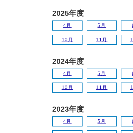
2025年度
4月
5月
10月
11月
2024年度
4月
5月
10月
11月
2023年度
4月
5月