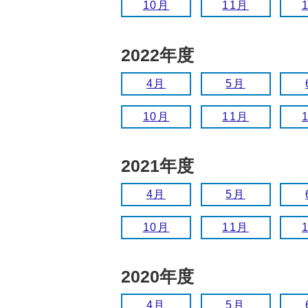
10月
11月
2022年度
4月
5月
10月
11月
2021年度
4月
5月
10月
11月
2020年度
4月
5月