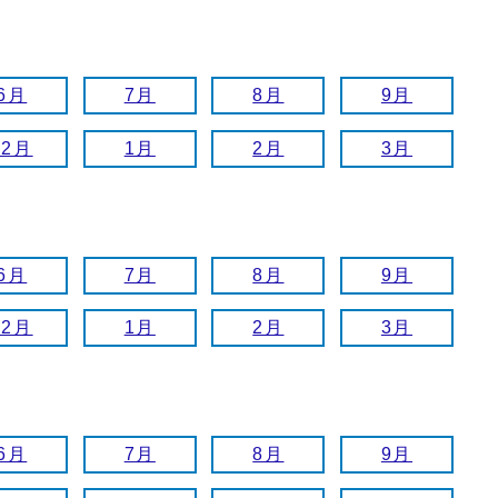
6月
7月
8月
9月
12月
1月
2月
3月
6月
7月
8月
9月
12月
1月
2月
3月
6月
7月
8月
9月