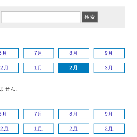
6月
7月
8月
9月
12月
1月
2月
3月
ません。
6月
7月
8月
9月
12月
1月
2月
3月