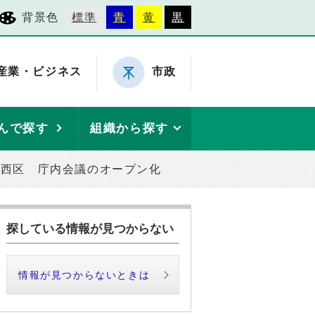
背景色
標準
青
黄
黒
産業・ビジネス
市政
んで探す
組織から探す
西区 庁内会議のオープン化
探している情報が見つからない
情報が見つからないときは