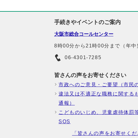
手続きやイベントのご案内
大阪市総合コールセンター
8時00分から21時00分まで（年
06-4301-7285
皆さんの声をお寄せください
市政へのご意見・ご要望（市民
違法又は不適正な職務に関する
通報）
こどものいじめ、児童虐待体罰
SOS
「皆さんの声をお寄せくだ