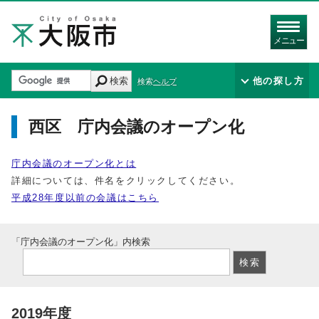
メニュー
検索
他の探し方
検索ヘルプ
西区 庁内会議のオープン化
庁内会議のオープン化とは
詳細については、件名をクリックしてください。
平成28年度以前の会議はこちら
「庁内会議のオープン化」内検索
2019年度