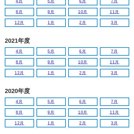
4月
5月
6月
7月
8月
9月
10月
11月
12月
1月
2月
3月
2021年度
4月
5月
6月
7月
8月
9月
10月
11月
12月
1月
2月
3月
2020年度
4月
5月
6月
7月
8月
9月
10月
11月
12月
1月
2月
3月