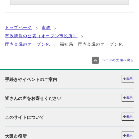
トップページ
市政
市政情報の公表（オープン市役所）
庁内会議のオープン化
福祉局 庁内会議のオープン化
ページの先頭へ戻る
手続きやイベントのご案内
表示
皆さんの声をお寄せください
表示
このサイトについて
表示
大阪市役所
表示