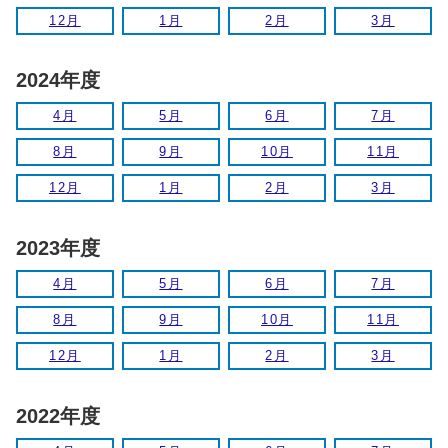
12月
1月
2月
3月
2024年度
4月
5月
6月
7月
8月
9月
10月
11月
12月
1月
2月
3月
2023年度
4月
5月
6月
7月
8月
9月
10月
11月
12月
1月
2月
3月
2022年度