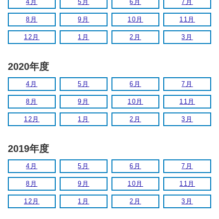
4月
5月
6月
7月
8月
9月
10月
11月
12月
1月
2月
3月
2020年度
4月
5月
6月
7月
8月
9月
10月
11月
12月
1月
2月
3月
2019年度
4月
5月
6月
7月
8月
9月
10月
11月
12月
1月
2月
3月