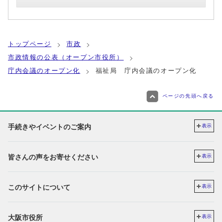
トップページ
市政
市政情報の公表（オープン市役所）
庁内会議のオープン化
福祉局 庁内会議のオープン化
ページの先頭へ戻る
手続きやイベントのご案内
表示
皆さんの声をお寄せください
表示
このサイトについて
表示
大阪市役所
表示