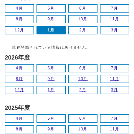
4月
5月
6月
7月
8月
9月
10月
11月
12月
1月
2月
3月
現在登録されている情報はありません。
2026年度
4月
5月
6月
7月
8月
9月
10月
11月
12月
1月
2月
3月
2025年度
4月
5月
6月
7月
8月
9月
10月
11月