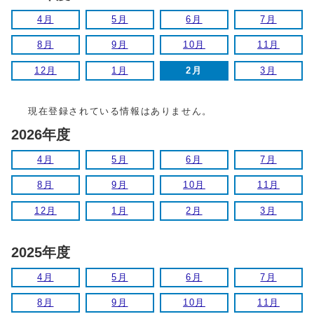
4月
5月
6月
7月
8月
9月
10月
11月
12月
1月
2月
3月
現在登録されている情報はありません。
2026年度
4月
5月
6月
7月
8月
9月
10月
11月
12月
1月
2月
3月
2025年度
4月
5月
6月
7月
8月
9月
10月
11月