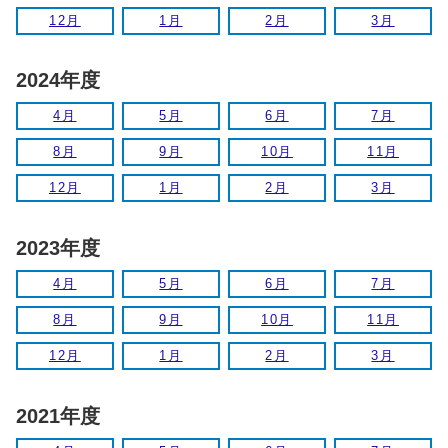
12月
1月
2月
3月
2024年度
4月
5月
6月
7月
8月
9月
10月
11月
12月
1月
2月
3月
2023年度
4月
5月
6月
7月
8月
9月
10月
11月
12月
1月
2月
3月
2021年度