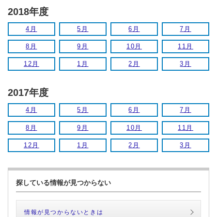
2018年度
4月
5月
6月
7月
8月
9月
10月
11月
12月
1月
2月
3月
2017年度
4月
5月
6月
7月
8月
9月
10月
11月
12月
1月
2月
3月
探している情報が見つからない
情報が見つからないときは