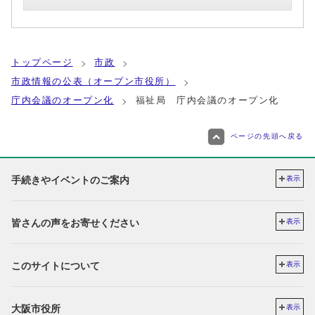
トップページ
市政
市政情報の公表（オープン市役所）
庁内会議のオープン化
福祉局 庁内会議のオープン化
ページの先頭へ戻る
手続きやイベントのご案内
表示
皆さんの声をお寄せください
表示
このサイトについて
表示
大阪市役所
表示