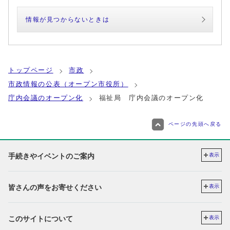
情報が見つからないときは
トップページ
市政
市政情報の公表（オープン市役所）
庁内会議のオープン化
福祉局 庁内会議のオープン化
ページの先頭へ戻る
手続きやイベントのご案内
表示
皆さんの声をお寄せください
表示
このサイトについて
表示