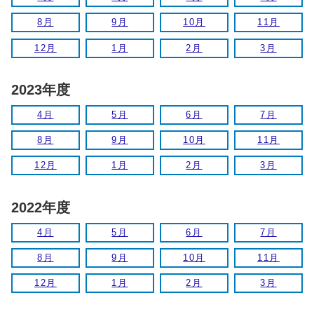
8月
9月
10月
11月
12月
1月
2月
3月
2023年度
4月
5月
6月
7月
8月
9月
10月
11月
12月
1月
2月
3月
2022年度
4月
5月
6月
7月
8月
9月
10月
11月
12月
1月
2月
3月